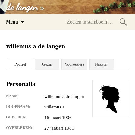
de langen »
Spring
Menu
naar
Zoeke
inhoud
in
willemus a de langen
stam
Profiel
Gezin
Voorouders
Nazaten
Personalia
NAAM:
willemus a de langen
DOOPNAAM:
willemus a
GEBOREN:
16 maart 1906
OVERLEDEN:
27 januari 1981