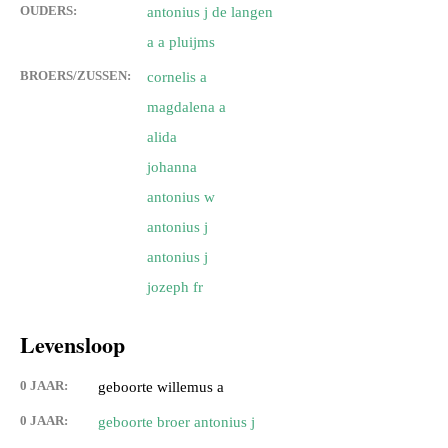
OUDERS:
antonius j de langen
a a pluijms
BROERS/ZUSSEN:
cornelis a
magdalena a
alida
johanna
antonius w
antonius j
antonius j
jozeph fr
Levensloop
0 JAAR:
geboorte willemus a
0 JAAR:
geboorte broer antonius j