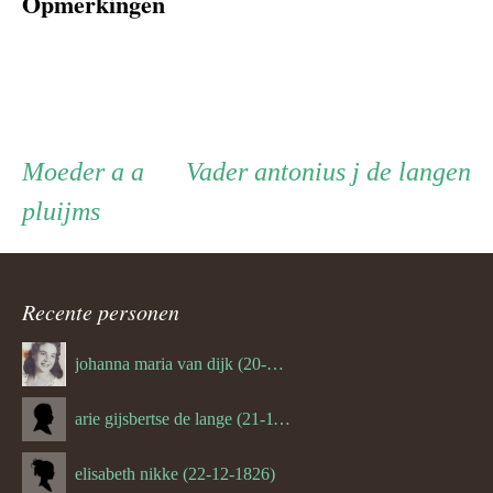
Opmerkingen
Persoon
Moeder
Vader
Moeder
a a
Vader
antonius j de langen
pluijms
ouder
navigatie
Recente personen
johanna maria van dijk (20-07-1939)
arie gijsbertse de lange (21-11-1675)
elisabeth nikke (22-12-1826)