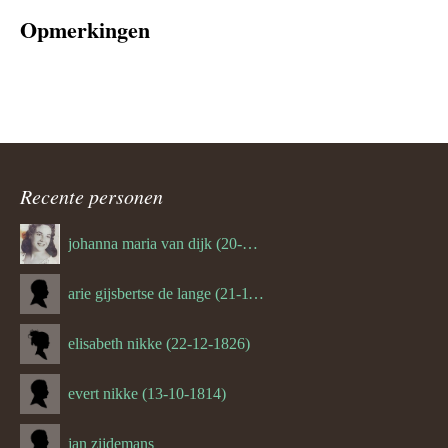
Opmerkingen
Recente personen
johanna maria van dijk (20-07-1939)
arie gijsbertse de lange (21-11-1675)
elisabeth nikke (22-12-1826)
evert nikke (13-10-1814)
jan zijdemans