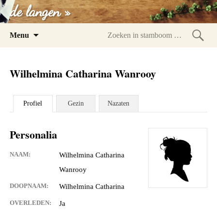
de langen »
Spring
Menu
naar
Zoeke
inhoud
in
Wilhelmina Catharina Wanrooy
stam
Profiel
Gezin
Nazaten
Personalia
NAAM:
Wilhelmina Catharina
Wanrooy
DOOPNAAM:
Wilhelmina Catharina
OVERLEDEN:
Ja