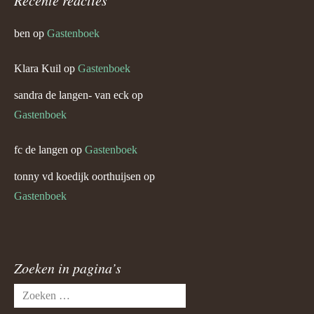
Recente reacties
ben
op
Gastenboek
Klara Kuil
op
Gastenboek
sandra de langen- van eck
op
Gastenboek
fc de langen
op
Gastenboek
tonny vd koedijk oorthuijsen
op
Gastenboek
Zoeken in pagina’s
Zoeken
naar: