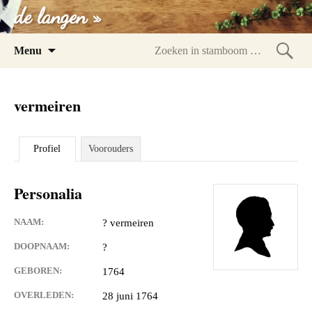
de langen »
Spring
Menu
naar
Zoeke
inhoud
in
vermeiren
stam
Profiel
Voorouders
Personalia
NAAM:
? vermeiren
DOOPNAAM:
?
GEBOREN:
1764
OVERLEDEN:
28 juni 1764