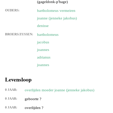
(gageldonk-p'hage)
OUDERS:
bartholomeus vermeiren
joanne (jenneke jakobus)
denisse
BROERS/ZUSSEN:
bartholomeus
jacobus
joannes
adrianus
joannes
Levensloop
0 JAAR:
overlijden moeder joanne (jenneke jakobus)
0 JAAR:
geboorte ?
0 JAAR:
overlijden ?