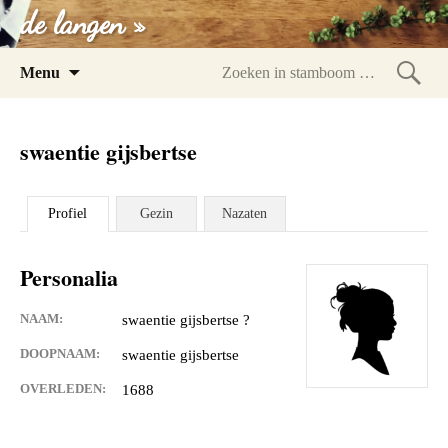
de langen »
Spring
Menu
naar
Zoeke
inhoud
in
swaentie gijsbertse
stam
Profiel
Gezin
Nazaten
Personalia
NAAM:
swaentie gijsbertse ?
DOOPNAAM:
swaentie gijsbertse
OVERLEDEN:
1688