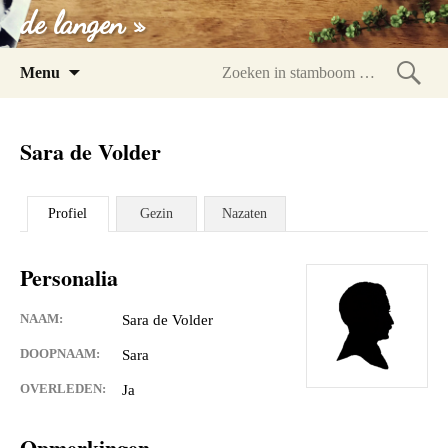
de langen »
Spring
Menu
naar
Zoeke
inhoud
in
Sara de Volder
stam
Profiel
Gezin
Nazaten
Personalia
NAAM:
Sara de Volder
DOOPNAAM:
Sara
OVERLEDEN:
Ja
Opmerkingen