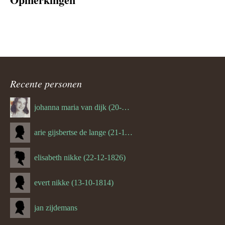
Recente personen
johanna maria van dijk (20-07-1939)
arie gijsbertse de lange (21-11-1675)
elisabeth nikke (22-12-1826)
evert nikke (13-10-1814)
jan zijdemans