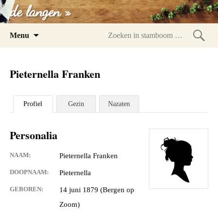
de langen »
Spring
Menu
naar
Zoeke
inhoud
in
Pieternella Franken
stam
Profiel
Gezin
Nazaten
Personalia
NAAM:
Pieternella Franken
DOOPNAAM:
Pieternella
GEBOREN:
14 juni 1879 (Bergen op
Zoom)