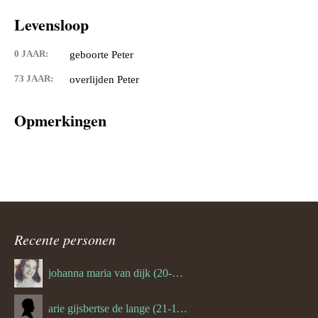
Levensloop
0 JAAR:
geboorte Peter
73 JAAR:
overlijden Peter
Opmerkingen
Recente personen
johanna maria van dijk (20-07-1939)
arie gijsbertse de lange (21-11-1675)