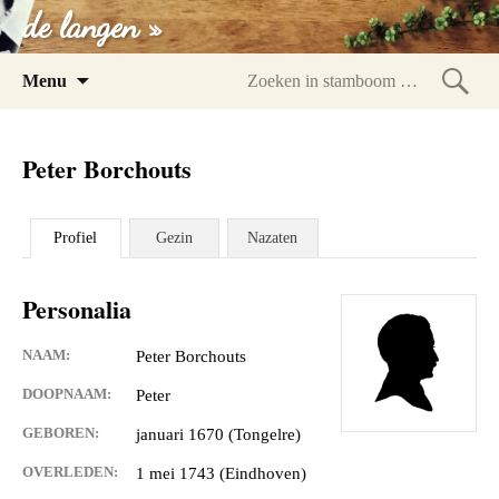
de langen »
Spring
Menu
naar
Zoeke
inhoud
in
Peter Borchouts
stam
Profiel
Gezin
Nazaten
Personalia
NAAM:
Peter Borchouts
DOOPNAAM:
Peter
GEBOREN:
januari 1670 (Tongelre)
OVERLEDEN:
1 mei 1743 (Eindhoven)