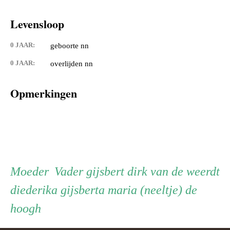
Levensloop
0 JAAR:
geboorte nn
0 JAAR:
overlijden nn
Opmerkingen
Persoon
Moeder
Vader
Moeder
Vader
gijsbert dirk van de weerdt
diederika gijsberta maria (neeltje) de
ouder
hoogh