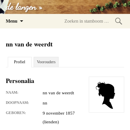
de langen »
Spring
Menu
naar
Zoeke
inhoud
in
nn van de weerdt
stam
Profiel
Voorouders
Personalia
NAAM:
nn van de weerdt
DOOPNAAM:
nn
GEBOREN:
9 november 1857
(lienden)