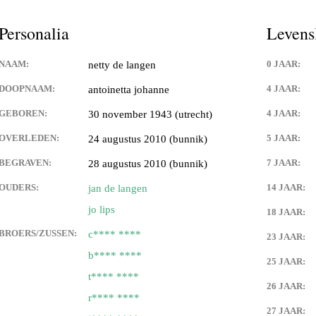
es,geboorte kaartjes,familie
Personalia
Levens
 de weerdt en adelbert anink
NAAM:
0 JAAR:
netty de langen
uwman
DOOPNAAM:
4 JAAR:
antoinetta johanne
GEBOREN:
4 JAAR:
30 november 1943 (utrecht)
angen
OVERLEDEN:
5 JAAR:
24 augustus 2010 (bunnik)
an eck
BEGRAVEN:
7 JAAR:
28 augustus 2010 (bunnik)
OUDERS:
14 JAAR:
jan de langen
 langen
jo lips
18 JAAR:
 van franciscus cornelis (sr)
BROERS/ZUSSEN:
c**** ****
n
23 JAAR:
b**** ****
25 JAAR:
van) de langen
t**** ****
26 JAAR:
r**** ****
an) lips
27 JAAR: