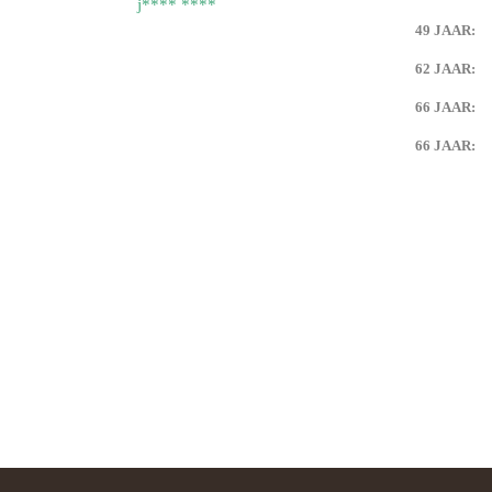
j**** ****
49 JAAR:
van) van de weerdt
62 JAAR:
66 JAAR:
66 JAAR:
’s en plaatjes
’s en plaatjes 1
slag portugalreis jg-team foto’s
ympische Spelen
van) van eck
van) van dijk
van eck