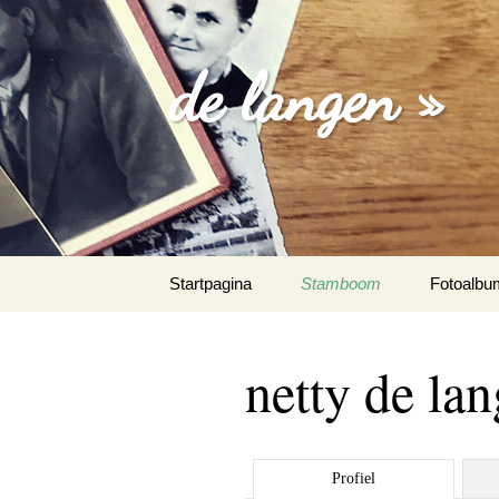
de langen »
Spring
Startpagina
Stamboom
Fotoalbu
naar
inhoud
losse foto
netty de la
familie fo
trouw fot
Profiel