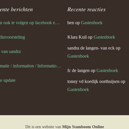
n nina van eck
ente berichten
Recente reacties
ik ben ook te volgen op facebook en twitter
ben
op
Gastenboek
 diavoorsteling
Klara Kuil
op
Gastenboek
sandra de langen- van eck
op
s van sandra
Gastenboek
informatie / information / Informationen / l information
fc de langen
op
Gastenboek
te update
tonny vd koedijk oorthuijsen
op
Gastenboek
Dit is een website van
Mijn Stamboom Online