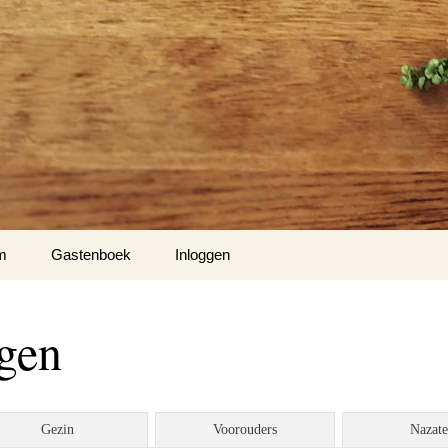
m
Gastenboek
Inloggen
’s
ngen
to’s
o’s
Gezin
Voorouders
Nazat