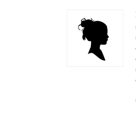
bid printj
register
ineke van
lieke bo
ben de l
sandra v
curby de
Fotoalbum
de lange
(de rest 
(de rest v