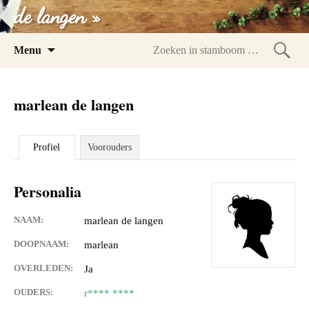
de langen »
Spring
Menu
naar
Zoeke
inhoud
in
marlean de langen
stam
Profiel
Voorouders
Personalia
NAAM:
marlean de langen
DOOPNAAM:
marlean
OVERLEDEN:
Ja
OUDERS:
r**** ****