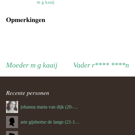
m g kaaij
Opmerkingen
Persoon
Moeder
Vader
Moeder
m g kaaij
Vader
r**** ****n
ouder
Recente personen
navigatie
johanna maria van dijk (20-07-1939)
arie gijsbertse de lange (21-11-1675)