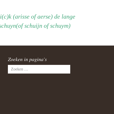
i(c)k (arisse of aerse) de lange
) schuyn(of schuijn of schuym)
Zoeken in pagina’s
Zoeken
naar: