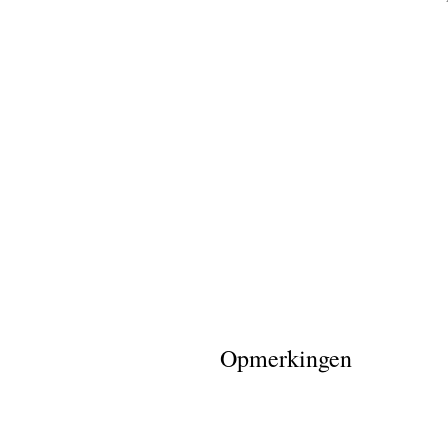
(de rest 
sulzle
oude foto
oude foto
foto’s ver
Curby Ol
(de rest 
Opmerkingen
(de rest 
michael 