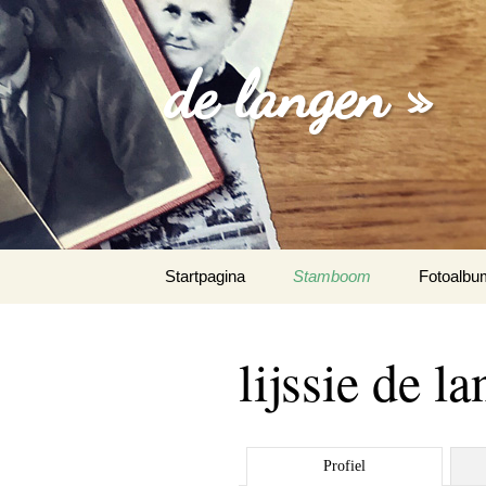
de langen »
Spring
Startpagina
Stamboom
Fotoalbu
naar
inhoud
losse foto
lijssie de l
familie fo
trouw fot
Profiel