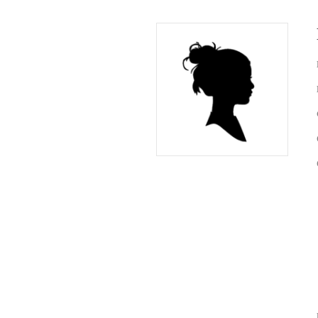
bid printj
register
ineke van
lieke bo
ben de l
sandra v
curby de
Fotoalbum
de lange
(de rest 
(de rest v