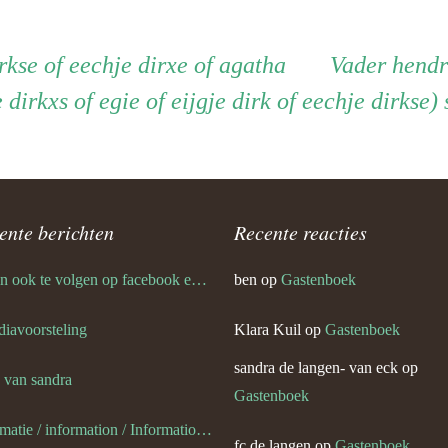
n nina van eck
Vader
irkse of eechje dirxe of agatha
Vader
hendr
e dirkxs of egie of eijgje dirk of eechje dirkse
ente berichten
Recente reacties
ik ben ook te volgen op facebook en twitter
ben
op
Gastenboek
 diavoorsteling
Klara Kuil
op
Gastenboek
sandra de langen- van eck
op
s van sandra
Gastenboek
informatie / information / Informationen / l information
fc de langen
op
Gastenboek