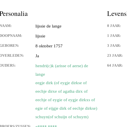
es,geboorte kaartjes,familie
Personalia
Levens
 de weerdt en adelbert anink
NAAM:
0 JAAR:
lijssie de lange
uwman
DOOPNAAM:
1 JAAR:
lijssie
GEBOREN:
3 JAAR:
8 oktober 1757
angen
OVERLEDEN:
23 JAAR:
Ja
an eck
OUDERS:
64 JAAR:
hendri(c)k (arisse of aerse) de
lange
 langen
eegje dirk (of eygje dirkse of
 van franciscus cornelis (sr)
eechje dirxe of agatha dirx of
n
eechje of eygie of eygje dirkxs of
egie of eijgje dirk of eechje dirkse)
van) de langen
schuyn(of schuijn of schuym)
an) lips
BROERS/ZUSSEN:
g**** ****