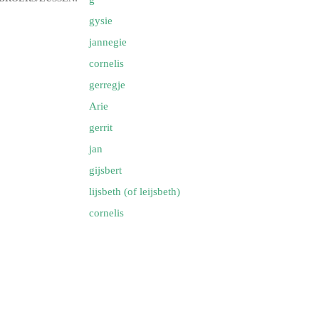
gysie
van) van de weerdt
jannegie
cornelis
gerregje
’s en plaatjes
Arie
gerrit
’s en plaatjes 1
jan
slag portugalreis jg-team foto’s
gijsbert
ympische Spelen
lijsbeth (of leijsbeth)
cornelis
van) van eck
van) van dijk
van eck