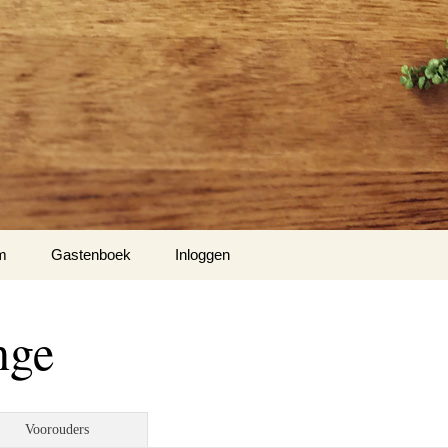
m
Gastenboek
Inloggen
’s
ange
to’s
o’s
Voorouders