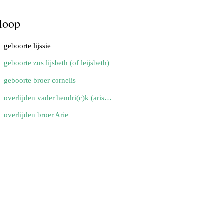
loop
geboorte lijssie
geboorte zus lijsbeth (of leijsbeth)
geboorte broer cornelis
overlijden vader hendri(c)k (arisse of aerse)
overlijden broer Arie