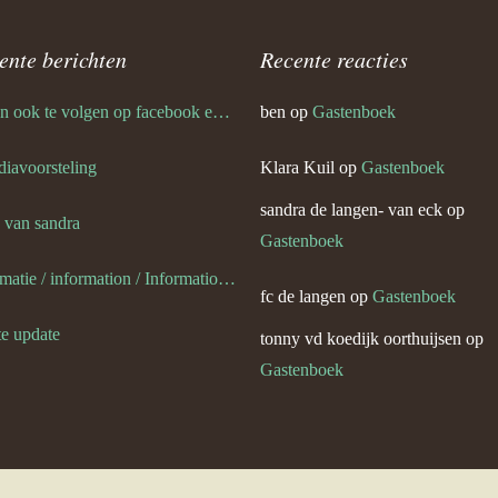
van) van de weerdt
ente berichten
Recente reacties
ik ben ook te volgen op facebook en twitter
ben
op
Gastenboek
’s en plaatjes
 diavoorsteling
Klara Kuil
op
Gastenboek
sandra de langen- van eck
op
’s en plaatjes 1
s van sandra
Gastenboek
slag portugalreis jg-team foto’s
informatie / information / Informationen / l information
ympische Spelen
fc de langen
op
Gastenboek
te update
van) van eck
tonny vd koedijk oorthuijsen
op
Gastenboek
van) van dijk
van eck