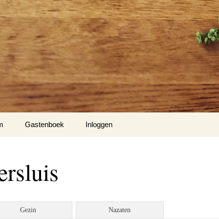
m
Gastenboek
Inloggen
’s
ersluis
to’s
o’s
Gezin
Nazaten