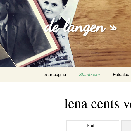
de langen »
Spring
Startpagina
Stamboom
Fotoalbu
naar
inhoud
losse foto
lena cents v
familie fo
trouw fot
Profiel