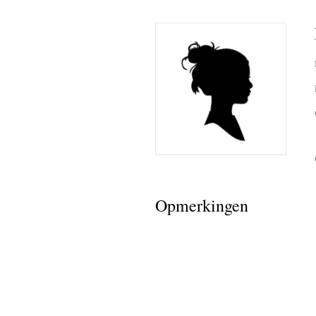
bid printj
register
ineke van
lieke bo
ben de l
sandra v
curby de
Opmerkingen
Fotoalbum
de lange
(de rest 
(de rest v