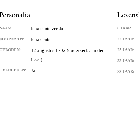
es,geboorte kaartjes,familie
Personalia
Levens
 de weerdt en adelbert anink
NAAM:
0 JAAR:
lena cents versluis
uwman
DOOPNAAM:
22 JAAR:
lena cents
GEBOREN:
25 JAAR:
12 augustus 1702 (ouderkerk aan den
angen
ijssel)
33 JAAR:
an eck
OVERLEDEN:
Ja
83 JAAR:
 langen
 van franciscus cornelis (sr)
n
van) de langen
an) lips