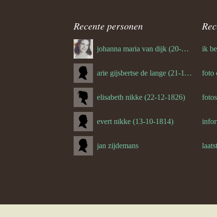
(de rest 
Recente personen
Rec
sulzle
johanna maria van dijk (20-07-1939)
oude foto
arie gijsbertse de lange (21-11-1675)
foto
oude foto
elisabeth nikke (22-12-1826)
foto
foto’s ver
evert nikke (13-10-1814)
Curby Ol
jan zijdemans
laats
(de rest 
(de rest 
michael 