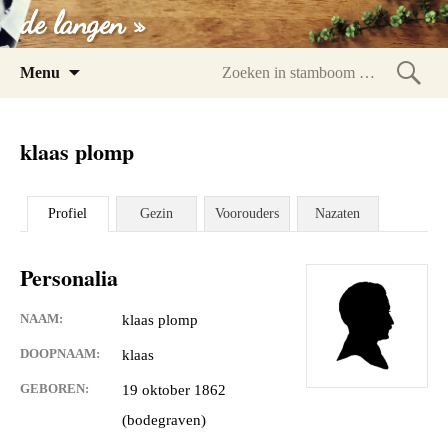
de langen »
Spring
Menu
naar
Zoeke
inhoud
in
klaas plomp
stam
Profiel
Gezin
Voorouders
Nazaten
Personalia
NAAM:
klaas plomp
DOOPNAAM:
klaas
GEBOREN:
19 oktober 1862
(bodegraven)