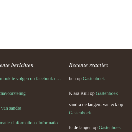
van) van de weerdt
’s en plaatjes
’s en plaatjes 1
ente berichten
Recente reacties
slag portugalreis jg-team foto’s
ympische Spelen
ik ben ook te volgen op facebook en twitter
ben
op
Gastenboek
van) van eck
 diavoorsteling
Klara Kuil
op
Gastenboek
van) van dijk
sandra de langen- van eck
op
s van sandra
Gastenboek
van eck
informatie / information / Informationen / l information
fc de langen
op
Gastenboek