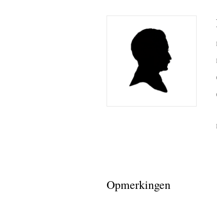
bid printj
register
ineke van
lieke bo
ben de l
sandra v
curby de
Fotoalbum
de lange
Opmerkingen
(de rest 
(de rest v