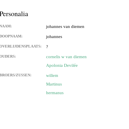
es,geboorte kaartjes,familie
Personalia
 de weerdt en adelbert anink
NAAM:
johannes van diemen
uwman
DOOPNAAM:
johannes
OVERLIJDENSPLAATS:
?
angen
OUDERS:
cornelis w van diemen
an eck
Apolonia Devilée
BROERS/ZUSSEN:
willem
 langen
Martinus
 van franciscus cornelis (sr)
hermanus
n
van) de langen
an) lips