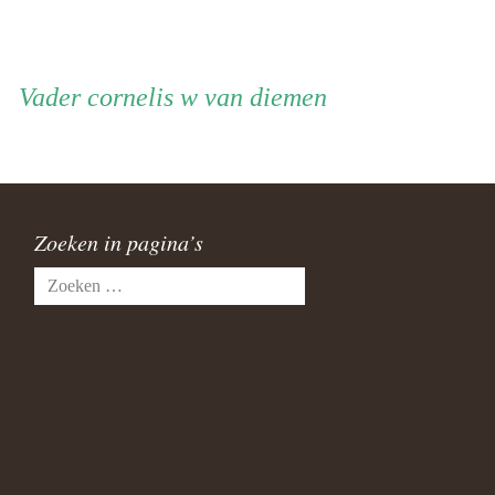
Vader
Vader
cornelis w van diemen
Zoeken in pagina’s
Zoeken
naar: