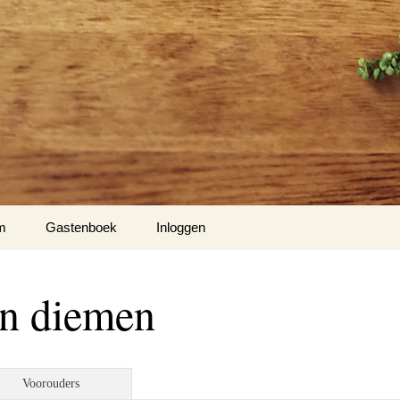
m
Gastenboek
Inloggen
’s
an diemen
to’s
o’s
Voorouders