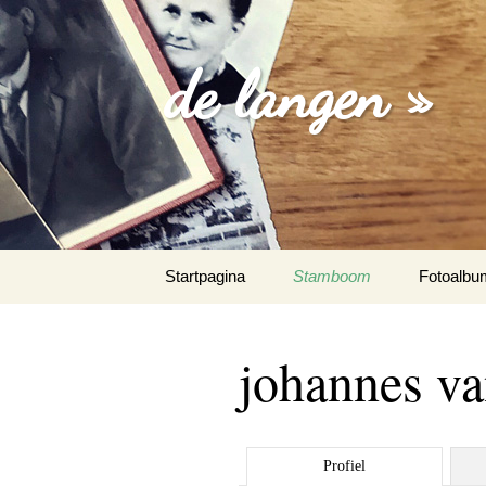
de langen »
Spring
Startpagina
Stamboom
Fotoalbu
naar
inhoud
losse foto
johannes v
familie fo
trouw fot
Profiel