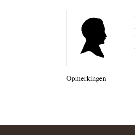
bid printj
register
ineke van
lieke bo
ben de l
sandra v
Opmerkingen
curby de
Fotoalbum
de lange
(de rest 
(de rest v