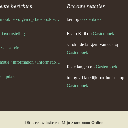
ente berichten
Recente reacties
van) van de weerdt
ik ben ook te volgen op facebook en twitter
ben
op
Gastenboek
 diavoorsteling
Klara Kuil
op
Gastenboek
’s en plaatjes
sandra de langen- van eck
op
s van sandra
Gastenboek
’s en plaatjes 1
informatie / information / Informationen / l information
fc de langen
op
Gastenboek
slag portugalreis jg-team foto’s
ympische Spelen
te update
tonny vd koedijk oorthuijsen
op
Gastenboek
van) van eck
van) van dijk
van eck
Dit is een website van
Mijn Stamboom Online