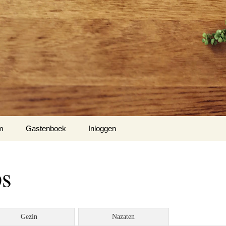
m
Gastenboek
Inloggen
’s
ps
to’s
o’s
Gezin
Nazaten