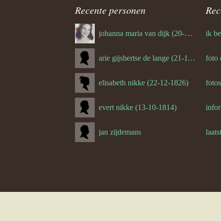
Recente personen
Rec
(de rest 
johanna maria van dijk (20-07-1939)
sulzle
arie gijsbertse de lange (21-11-1675)
foto
oude foto
elisabeth nikke (22-12-1826)
foto
oude foto
evert nikke (13-10-1814)
foto’s ver
Curby Ol
jan zijdemans
laats
(de rest 
(de rest 
michael 