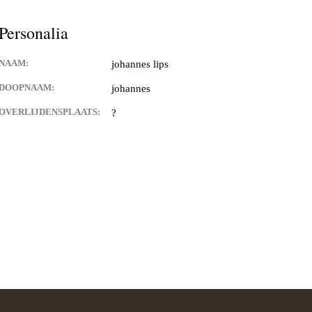
es,geboorte kaartjes,familie
Personalia
 de weerdt en adelbert anink
NAAM:
johannes lips
uwman
DOOPNAAM:
johannes
OVERLIJDENSPLAATS:
?
angen
an eck
 langen
 van franciscus cornelis (sr)
n
van) de langen
an) lips