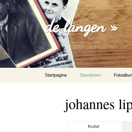
de langen »
Spring
Startpagina
Stamboom
Fotoalbu
naar
inhoud
losse foto
johannes li
familie fo
trouw fot
Profiel