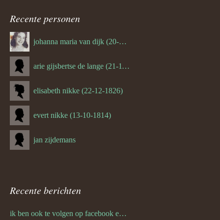
ouder
Recente personen
navigatie
johanna maria van dijk (20-07-1939)
arie gijsbertse de lange (21-11-1675)
elisabeth nikke (22-12-1826)
evert nikke (13-10-1814)
jan zijdemans
Recente berichten
ik ben ook te volgen op facebook en twitter