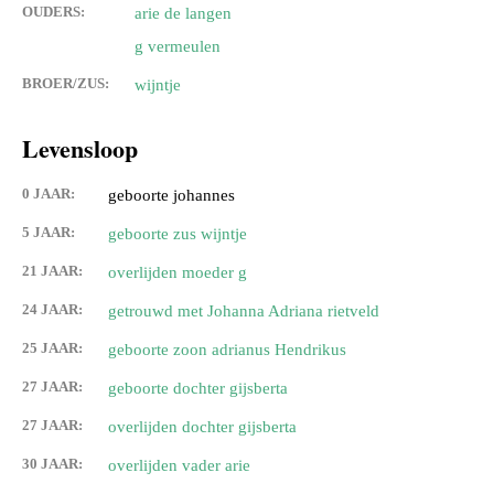
OUDERS:
arie de langen
g vermeulen
BROER/ZUS:
wijntje
Levensloop
0 JAAR:
geboorte johannes
5 JAAR:
geboorte zus wijntje
21 JAAR:
overlijden moeder g
24 JAAR:
getrouwd met Johanna Adriana rietveld
25 JAAR:
geboorte zoon adrianus Hendrikus
27 JAAR:
geboorte dochter gijsberta
27 JAAR:
overlijden dochter gijsberta
30 JAAR:
overlijden vader arie