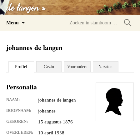
de langen »
Spring
Menu
naar
Zoeke
inhoud
in
johannes de langen
stam
Profiel
Gezin
Voorouders
Nazaten
Personalia
NAAM:
johannes de langen
DOOPNAAM:
johannes
GEBOREN:
15 augustus 1876
OVERLEDEN:
10 april 1938