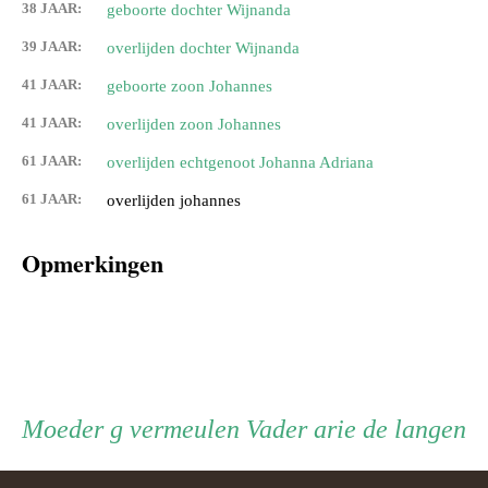
38 JAAR:
geboorte dochter Wijnanda
39 JAAR:
overlijden dochter Wijnanda
41 JAAR:
geboorte zoon Johannes
41 JAAR:
overlijden zoon Johannes
61 JAAR:
overlijden echtgenoot Johanna Adriana
61 JAAR:
overlijden johannes
Opmerkingen
Persoon
Moeder
Vader
Moeder
g vermeulen
Vader
arie de langen