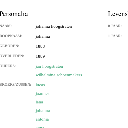
es,geboorte kaartjes,familie
Personalia
Levens
 de weerdt en adelbert anink
NAAM:
0 JAAR:
johanna hoogstraten
uwman
DOOPNAAM:
1 JAAR:
johanna
GEBOREN:
1888
angen
OVERLEDEN:
1889
an eck
OUDERS:
jan hoogstraten
wilhelmina schoenmakers
 langen
BROERS/ZUSSEN:
lucas
 van franciscus cornelis (sr)
joannes
n
lena
van) de langen
johanna
antonia
an) lips
anna