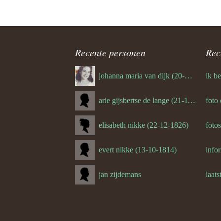
jeffrey e
ouder
navigatie
Recente personen
Rec
johanna maria van dijk (20-07-1939)
arie gijsbertse de lange (21-11-1675)
foto
elisabeth nikke (22-12-1826)
foto
evert nikke (13-10-1814)
jan zijdemans
laats