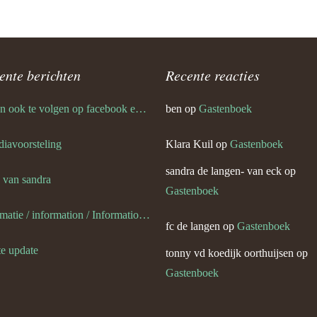
n nina van eck
ente berichten
Recente reacties
ik ben ook te volgen op facebook en twitter
ben
op
Gastenboek
 diavoorsteling
Klara Kuil
op
Gastenboek
sandra de langen- van eck
op
s van sandra
Gastenboek
informatie / information / Informationen / l information
fc de langen
op
Gastenboek
te update
tonny vd koedijk oorthuijsen
op
Gastenboek