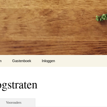
m
Gastenboek
Inloggen
’s
gstraten
to’s
o’s
Voorouders