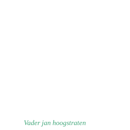
Vader
Vader
jan hoogstraten