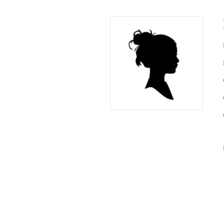
bid printj
register
ineke van
lieke bo
ben de l
sandra v
curby de
Fotoalbum
de lange
(de rest 
(de rest v