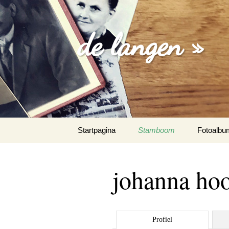
de langen »
Spring
Startpagina
Stamboom
Fotoalbu
naar
inhoud
losse foto
johanna hoo
familie fo
trouw fot
Profiel