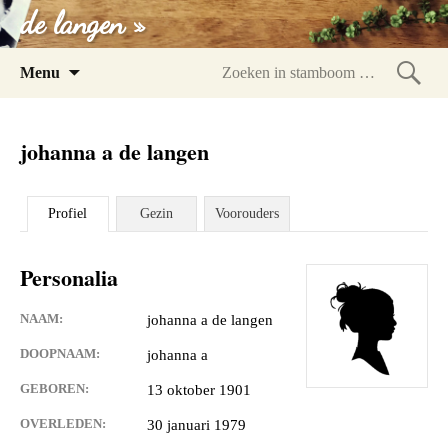
de langen »
Spring
Menu
naar
Zoeke
inhoud
in
johanna a de langen
stam
Profiel
Gezin
Voorouders
Personalia
NAAM:
johanna a de langen
DOOPNAAM:
johanna a
GEBOREN:
13 oktober 1901
OVERLEDEN:
30 januari 1979