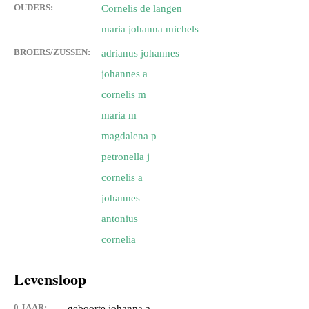
OUDERS:
Cornelis de langen
maria johanna michels
BROERS/ZUSSEN:
adrianus johannes
johannes a
cornelis m
maria m
magdalena p
petronella j
cornelis a
johannes
antonius
cornelia
Levensloop
0 JAAR:
geboorte johanna a