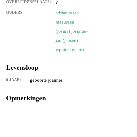
OVERLIJDENSPLAATS:
?
OUDERS:
adrianus jan
meeussen
(josina) josijntie-
jan (jansen)
wputers geertse
Levensloop
0 JAAR:
geboorte joannes
Opmerkingen