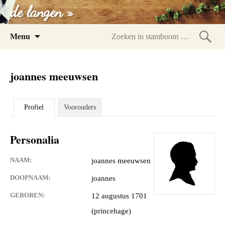
de langen »
Spring
Menu
naar
Zoeke
inhoud
in
joannes meeuwsen
stam
Profiel
Voorouders
Personalia
NAAM:
joannes meeuwsen
DOOPNAAM:
joannes
GEBOREN:
12 augustus 1701
(princehage)