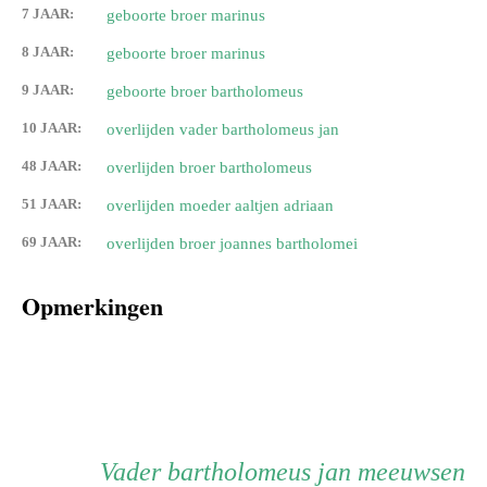
7 JAAR:
geboorte broer marinus
8 JAAR:
geboorte broer marinus
9 JAAR:
geboorte broer bartholomeus
10 JAAR:
overlijden vader bartholomeus jan
48 JAAR:
overlijden broer bartholomeus
51 JAAR:
overlijden moeder aaltjen adriaan
69 JAAR:
overlijden broer joannes bartholomei
Opmerkingen
Persoon
Vader
Vader
bartholomeus jan meeuwsen