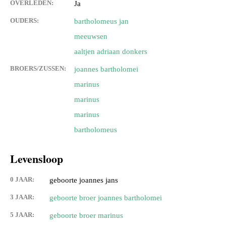
OVERLEDEN:
Ja
OUDERS:
bartholomeus jan
meeuwsen
aaltjen adriaan donkers
BROERS/ZUSSEN:
joannes bartholomei
marinus
marinus
marinus
bartholomeus
Levensloop
0 JAAR:
geboorte joannes jans
3 JAAR:
geboorte broer joannes bartholomei
5 JAAR:
geboorte broer marinus