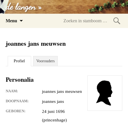
de langen »
Spring
Menu
naar
Zoeke
inhoud
in
joannes jans meuwsen
stam
Profiel
Voorouders
Personalia
NAAM:
joannes jans meuwsen
DOOPNAAM:
joannes jans
GEBOREN:
24 juni 1696
(princenhage)