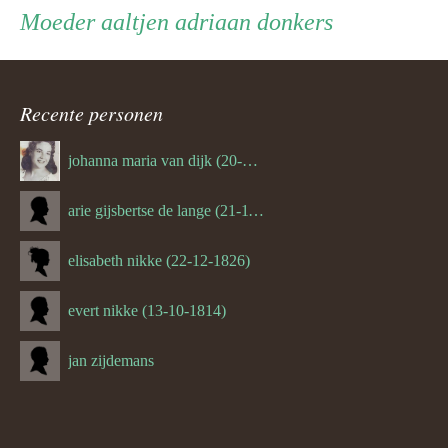
Moeder
Moeder
aaltjen adriaan donkers
ouder
navigatie
Recente personen
johanna maria van dijk (20-07-1939)
arie gijsbertse de lange (21-11-1675)
elisabeth nikke (22-12-1826)
evert nikke (13-10-1814)
jan zijdemans