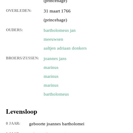
(princehage)
OVERLEDEN:
31 maart 1766
(princehage)
OUDERS:
bartholomeus jan
meeuwsen
aaltjen adriaan donkers
BROERS/ZUSSEN:
joannes jans
marinus
marinus
marinus
bartholomeus
Levensloop
0 JAAR:
geboorte joannes bartholomei