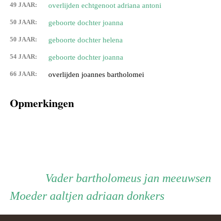
49 JAAR:
overlijden echtgenoot adriana antoni
50 JAAR:
geboorte dochter joanna
50 JAAR:
geboorte dochter helena
54 JAAR:
geboorte dochter joanna
66 JAAR:
overlijden joannes bartholomei
Opmerkingen
Persoon
Vader
Vader
bartholomeus jan meeuwsen
Moeder
Moeder
aaltjen adriaan donkers
ouder