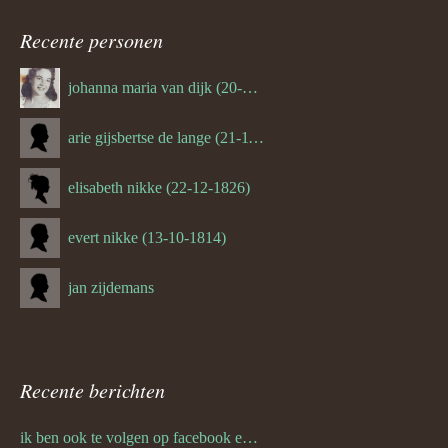
navigatie
Recente personen
johanna maria van dijk (20-07-1939)
arie gijsbertse de lange (21-11-1675)
elisabeth nikke (22-12-1826)
evert nikke (13-10-1814)
jan zijdemans
Recente berichten
ik ben ook te volgen op facebook en twitter