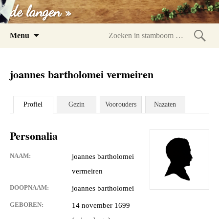
de langen »
Spring
Menu
naar
Zoeke
inhoud
in
joannes bartholomei vermeiren
stam
Profiel
Gezin
Voorouders
Nazaten
Personalia
NAAM:
joannes bartholomei
vermeiren
DOOPNAAM:
joannes bartholomei
GEBOREN:
14 november 1699