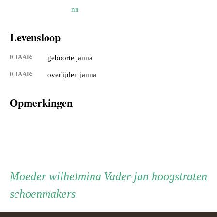
nn
Levensloop
0 JAAR:
geboorte janna
0 JAAR:
overlijden janna
Opmerkingen
Persoon
Moeder
Vader
Moeder
wilhelmina
Vader
jan hoogstraten
schoenmakers
ouder