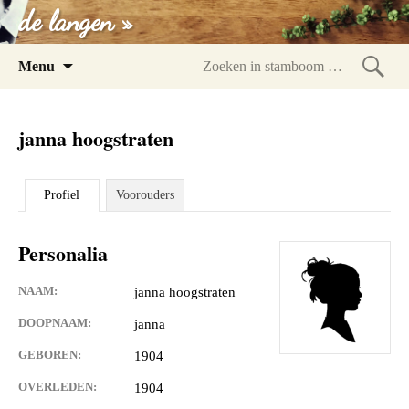
de langen »
Spring
Menu
naar
Zoeke
inhoud
in
janna hoogstraten
stam
Profiel
Voorouders
Personalia
NAAM:
janna hoogstraten
DOOPNAAM:
janna
GEBOREN:
1904
OVERLEDEN:
1904