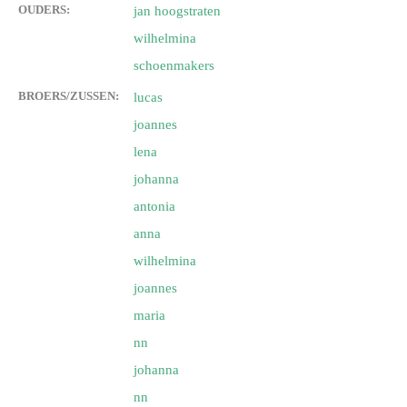
OUDERS:
jan hoogstraten
wilhelmina
schoenmakers
BROERS/ZUSSEN:
lucas
joannes
lena
johanna
antonia
anna
wilhelmina
joannes
maria
nn
johanna
nn