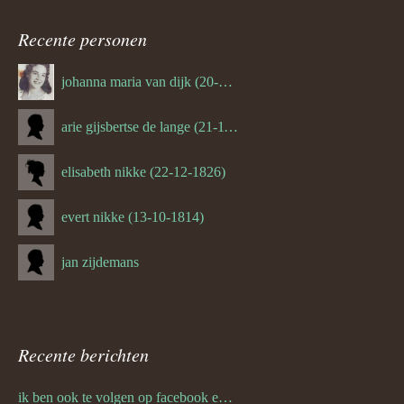
navigatie
Recente personen
johanna maria van dijk (20-07-1939)
arie gijsbertse de lange (21-11-1675)
elisabeth nikke (22-12-1826)
evert nikke (13-10-1814)
jan zijdemans
Recente berichten
ik ben ook te volgen op facebook en twitter