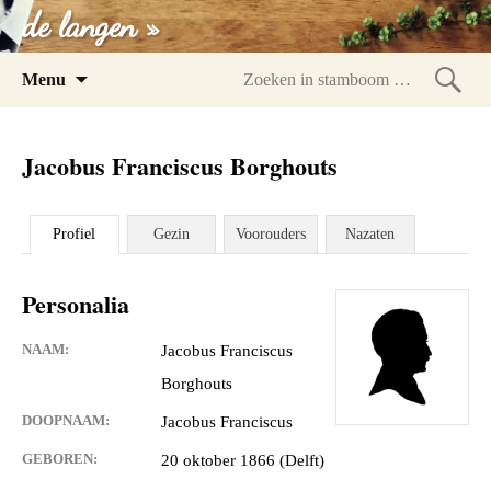
de langen »
Spring
Menu
naar
Zoeke
inhoud
in
Jacobus Franciscus Borghouts
stam
Profiel
Gezin
Voorouders
Nazaten
Personalia
NAAM:
Jacobus Franciscus
Borghouts
DOOPNAAM:
Jacobus Franciscus
GEBOREN:
20 oktober 1866 (Delft)