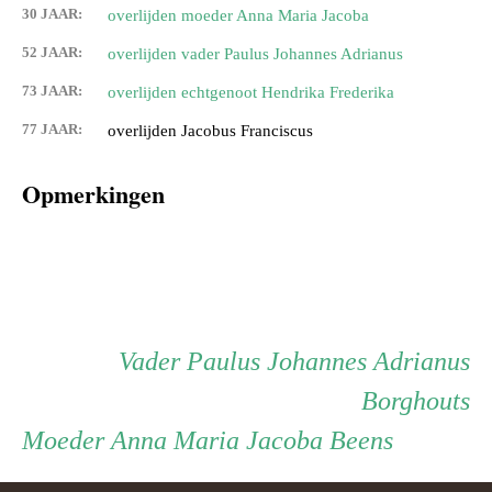
30 JAAR:
overlijden moeder Anna Maria Jacoba
52 JAAR:
overlijden vader Paulus Johannes Adrianus
73 JAAR:
overlijden echtgenoot Hendrika Frederika
77 JAAR:
overlijden Jacobus Franciscus
Opmerkingen
Persoon
Vader
Vader
Paulus Johannes Adrianus
Borghouts
ouder
Moeder
Moeder
Anna Maria Jacoba Beens