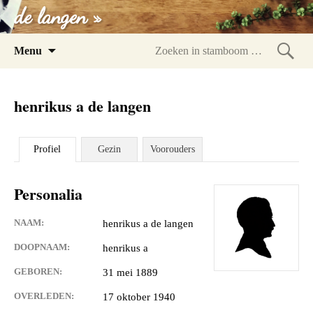
de langen »
Spring
Menu
naar
Zoeke
inhoud
in
henrikus a de langen
stam
Profiel
Gezin
Voorouders
Personalia
NAAM:
henrikus a de langen
DOOPNAAM:
henrikus a
GEBOREN:
31 mei 1889
OVERLEDEN:
17 oktober 1940