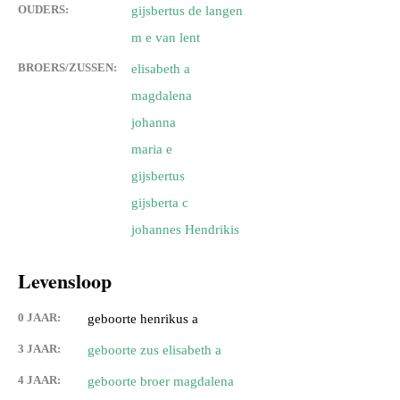
OUDERS:
gijsbertus de langen
m e van lent
BROERS/ZUSSEN:
elisabeth a
magdalena
johanna
maria e
gijsbertus
gijsberta c
johannes Hendrikis
Levensloop
0 JAAR:
geboorte henrikus a
3 JAAR:
geboorte zus elisabeth a
4 JAAR:
geboorte broer magdalena