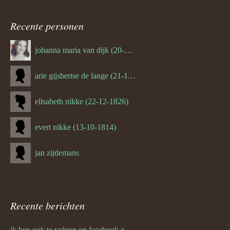
navigatie
Recente personen
johanna maria van dijk (20-07-1939)
arie gijsbertse de lange (21-11-1675)
elisabeth nikke (22-12-1826)
evert nikke (13-10-1814)
jan zijdemans
Recente berichten
ik ben ook te volgen op facebook en twitter