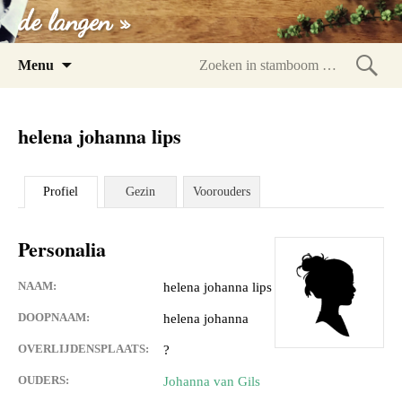
de langen »
Spring
Menu
naar
Zoeke
inhoud
in
helena johanna lips
stam
Profiel
Gezin
Voorouders
Personalia
NAAM:
helena johanna lips
DOOPNAAM:
helena johanna
OVERLIJDENSPLAATS:
?
OUDERS:
Johanna van Gils