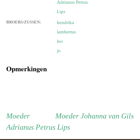
Adrianus Petrus
Lips
BROERS/ZUSSEN:
hendrika
lambertus
leo
jo
Opmerkingen
Persoon
Moeder
Moeder
Moeder
Moeder
Johanna van Gils
Adrianus Petrus Lips
ouder