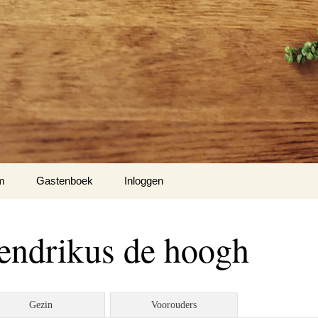
m
Gastenboek
Inloggen
’s
hendrikus de hoogh
to’s
o’s
Gezin
Voorouders