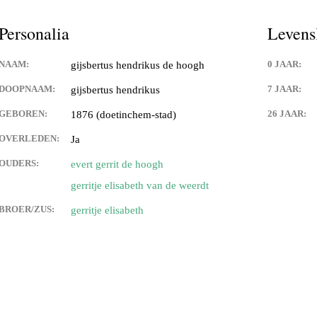
es,geboorte kaartjes,familie
Personalia
Levens
 de weerdt en adelbert anink
NAAM:
0 JAAR:
gijsbertus hendrikus de hoogh
uwman
DOOPNAAM:
7 JAAR:
gijsbertus hendrikus
GEBOREN:
26 JAAR:
1876 (doetinchem-stad)
angen
OVERLEDEN:
Ja
an eck
OUDERS:
evert gerrit de hoogh
gerritje elisabeth van de weerdt
 langen
BROER/ZUS:
gerritje elisabeth
 van franciscus cornelis (sr)
n
van) de langen
an) lips