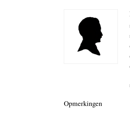
bid printj
register
ineke van
lieke bo
ben de l
sandra v
curby de
Fotoalbum
de lange
Opmerkingen
(de rest 
(de rest v