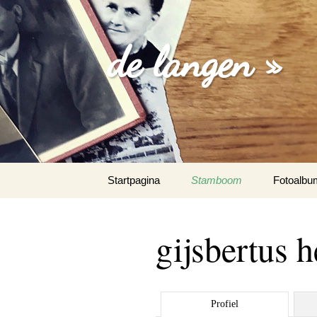
de langen »
Spring
Startpagina
Stamboom
Fotoalbu
naar
inhoud
losse foto
gijsbertus 
familie fo
trouw fot
Profiel