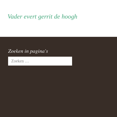
Vader
Vader
evert gerrit de hoogh
Zoeken in pagina’s
Zoeken
naar: