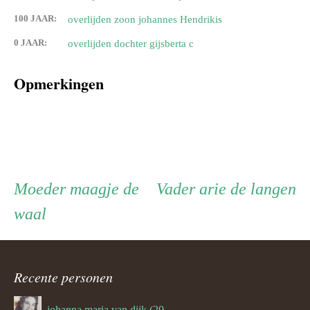
100 JAAR:
overlijden zoon johannes Hendrikis
0 JAAR:
overlijden dochter gijsberta c
Opmerkingen
Persoon
Moeder
Vader
Moeder
maagje de
Vader
arie de langen
waal
ouder
navigatie
Recente personen
johanna maria van dijk (20-07-1939)