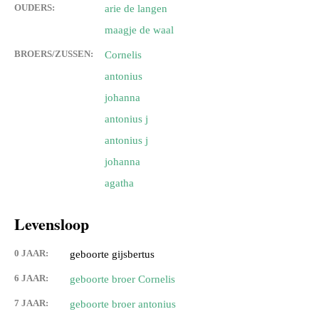
OUDERS:
arie de langen
maagje de waal
BROERS/ZUSSEN:
Cornelis
antonius
johanna
antonius j
antonius j
johanna
agatha
Levensloop
0 JAAR:
geboorte gijsbertus
6 JAAR:
geboorte broer Cornelis
7 JAAR:
geboorte broer antonius