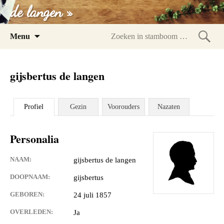
de langen »
Spring
Menu
naar
Zoeke
inhoud
in
gijsbertus de langen
stam
Profiel
Gezin
Voorouders
Nazaten
Personalia
NAAM:
gijsbertus de langen
DOOPNAAM:
gijsbertus
GEBOREN:
24 juli 1857
OVERLEDEN:
Ja