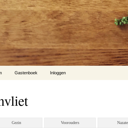
m
Gastenboek
Inloggen
’s
nvliet
to’s
o’s
Gezin
Voorouders
Nazat