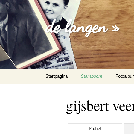
de langen »
Spring
Startpagina
Stamboom
Fotoalbu
naar
inhoud
losse foto
gijsbert vee
familie fo
trouw fot
Profiel