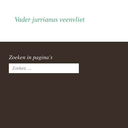
Vader
Vader
jurrianus veenvliet
Zoeken in pagina’s
Zoeken
naar: