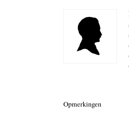
bid printj
register
ineke van
lieke bo
ben de l
sandra v
curby de
Fotoalbum
de lange
Opmerkingen
(de rest 
(de rest v