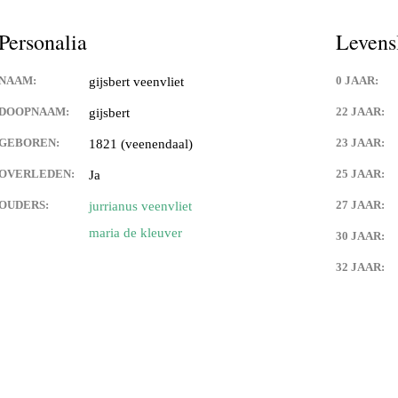
es,geboorte kaartjes,familie
Personalia
Levens
 de weerdt en adelbert anink
NAAM:
0 JAAR:
gijsbert veenvliet
uwman
DOOPNAAM:
22 JAAR:
gijsbert
GEBOREN:
23 JAAR:
1821 (veenendaal)
angen
OVERLEDEN:
25 JAAR:
Ja
an eck
OUDERS:
27 JAAR:
jurrianus veenvliet
maria de kleuver
30 JAAR:
 langen
32 JAAR:
 van franciscus cornelis (sr)
n
van) de langen
an) lips