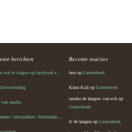
van) van de weerdt
’s en plaatjes
’s en plaatjes 1
ente berichten
Recente reacties
slag portugalreis jg-team foto’s
ik ben ook te volgen op facebook en twitter
ben
op
Gastenboek
ympische Spelen
 diavoorsteling
Klara Kuil
op
Gastenboek
van) van eck
sandra de langen- van eck
op
s van sandra
van) van dijk
Gastenboek
informatie / information / Informationen / l information
van eck
fc de langen
op
Gastenboek
te update