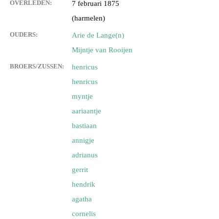
OVERLEDEN:
7 februari 1875
(harmelen)
OUDERS:
Arie de Lange(n)
Mijntje van Rooijen
BROERS/ZUSSEN:
henricus
henricus
myntje
aariaantje
bastiaan
annigje
adrianus
gerrit
hendrik
agatha
cornelis