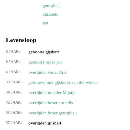
georgius j
elisabeth
jan
Levensloop
0 JAAR:
geboorte gijsbert
0 JAAR:
geboorte broer jan
4 JAAR:
overlijden vader Arie
35 JAAR:
getrouwd met gijsberta van der wielen
36 JAAR:
overlijden moeder Mijntje
42 JAAR:
overlijden broer cornelis
53 JAAR:
overlijden broer georgius j
57 JAAR:
overlijden gijsbert