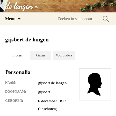
de langen »
Spring
Menu
naar
Zoeke
inhoud
in
gijsbert de langen
stam
Profiel
Gezin
Voorouders
Personalia
NAAM:
gijsbert de langen
DOOPNAAM:
gijsbert
GEBOREN:
6 december 1817
(linschoten)