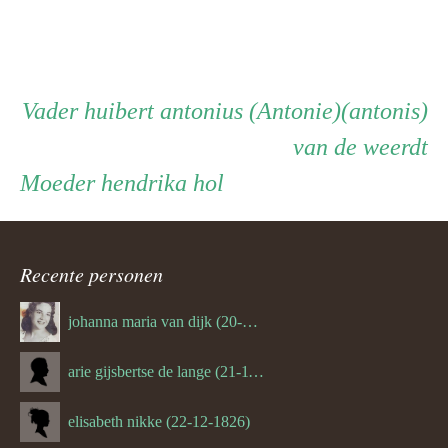
Persoon
Vader
Vader
huibert antonius (Antonie)(antonis)
van de weerdt
ouder
Moeder
Moeder
hendrika hol
navigatie
Recente personen
johanna maria van dijk (20-07-1939)
arie gijsbertse de lange (21-11-1675)
elisabeth nikke (22-12-1826)