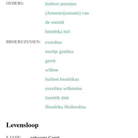
OUDERS:
huibert antonius
(Antonie)(antonis) van
de weerdt
hendrika hol
BROERS/ZUSSEN:
everdina
neeltje gerdina
gerrit
willem
huibert hendrikus
everdina willemina
hendrik dirk
Hendrika Huiberdina
Levensloop
0 JAAR:
geboorte Gerrit