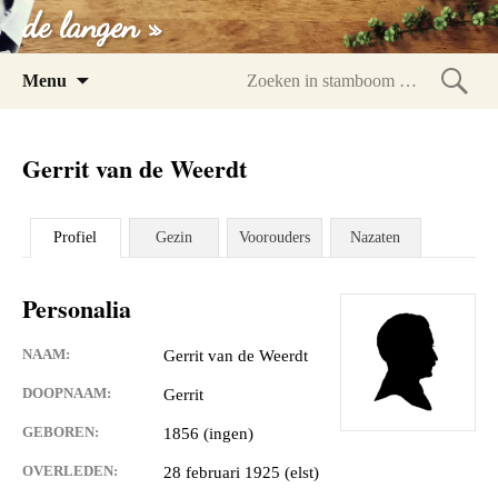
de langen »
Spring
Menu
naar
Zoeke
inhoud
in
Gerrit van de Weerdt
stam
Profiel
Gezin
Voorouders
Nazaten
Personalia
NAAM:
Gerrit van de Weerdt
DOOPNAAM:
Gerrit
GEBOREN:
1856 (ingen)
OVERLEDEN:
28 februari 1925 (elst)