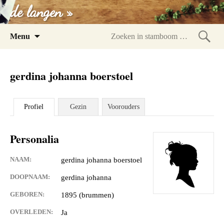
de langen »
Spring
Menu
naar
Zoeke
inhoud
in
gerdina johanna boerstoel
stam
Profiel
Gezin
Voorouders
Personalia
NAAM:
gerdina johanna boerstoel
DOOPNAAM:
gerdina johanna
GEBOREN:
1895 (brummen)
OVERLEDEN:
Ja