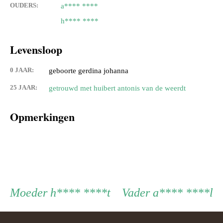
OUDERS:
a**** ****
h**** ****
Levensloop
0 JAAR:
geboorte gerdina johanna
25 JAAR:
getrouwd met huibert antonis van de weerdt
Opmerkingen
Persoon
Moeder
Vader
Moeder
h**** ****t
Vader
a**** ****l