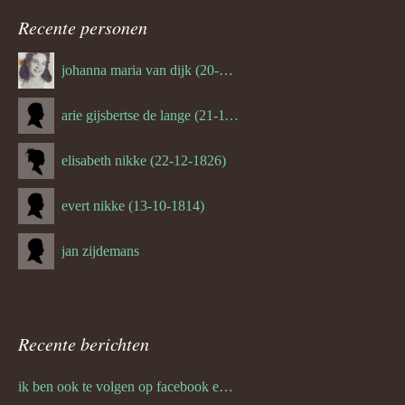
ouder
Recente personen
navigatie
johanna maria van dijk (20-07-1939)
arie gijsbertse de lange (21-11-1675)
elisabeth nikke (22-12-1826)
evert nikke (13-10-1814)
jan zijdemans
Recente berichten
ik ben ook te volgen op facebook en twitter