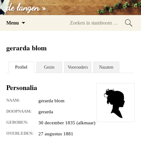
de langen »
Spring
Menu
naar
Zoeke
inhoud
in
gerarda blom
stam
Profiel
Gezin
Voorouders
Nazaten
Personalia
NAAM:
gerarda blom
DOOPNAAM:
gerarda
GEBOREN:
30 december 1835 (alkmaar)
OVERLEDEN:
27 augustus 1881