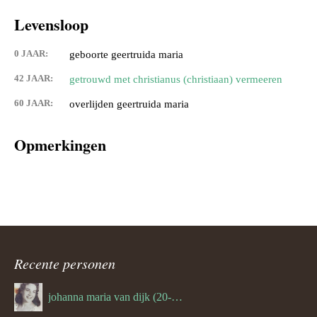
Levensloop
0 JAAR:
geboorte geertruida maria
42 JAAR:
getrouwd met christianus (christiaan) vermeeren
60 JAAR:
overlijden geertruida maria
Opmerkingen
Recente personen
johanna maria van dijk (20-07-1939)