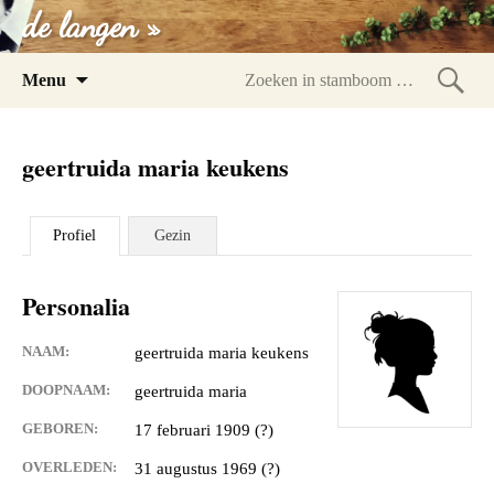
de langen »
Spring
Menu
naar
Zoeke
inhoud
in
geertruida maria keukens
stam
Profiel
Gezin
Personalia
NAAM:
geertruida maria keukens
DOOPNAAM:
geertruida maria
GEBOREN:
17 februari 1909 (?)
OVERLEDEN:
31 augustus 1969 (?)