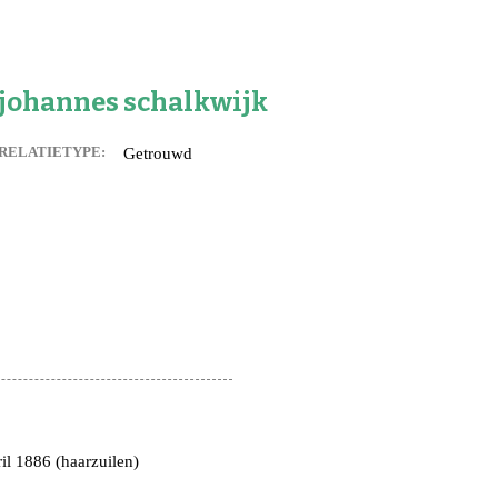
es,geboorte kaartjes,familie
 de weerdt en adelbert anink
johannes schalkwijk
uwman
RELATIETYPE:
Getrouwd
angen
an eck
 langen
 van franciscus cornelis (sr)
n
van) de langen
il 1886 (haarzuilen)
an) lips