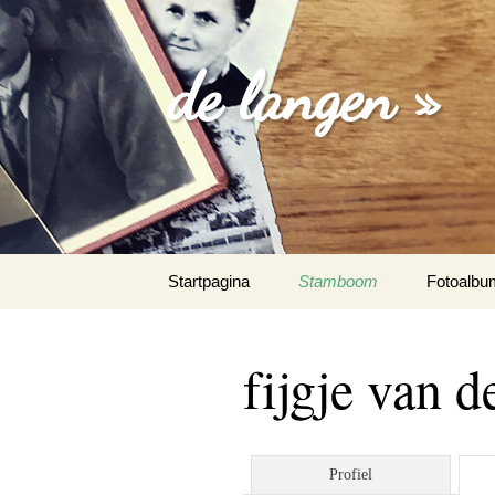
de langen »
Spring
Startpagina
Stamboom
Fotoalbu
naar
inhoud
losse foto
fijgje van d
familie fo
trouw fot
Profiel