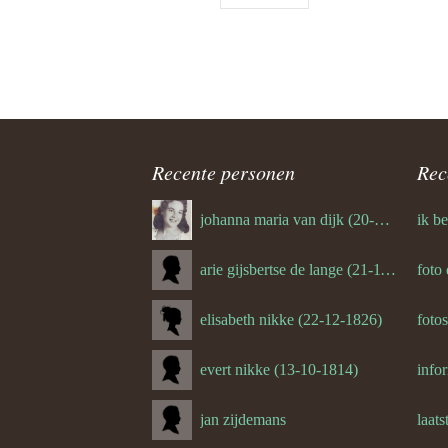
(de rest 
sulzle
oude foto
Recente personen
Rec
oude foto
johanna maria van dijk (20-07-1939)
foto’s ver
Curby Ol
arie gijsbertse de lange (21-11-1675)
foto
(de rest 
elisabeth nikke (22-12-1826)
foto
(de rest 
evert nikke (13-10-1814)
michael 
jan zijdemans
laats