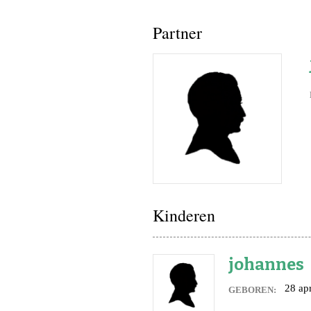
bid printj
register
Partner
ineke van
lieke bo
ben de l
sandra v
curby de
Kinderen
Fotoalbum
de lange
johannes
(de rest 
28 apr
GEBOREN:
(de rest v