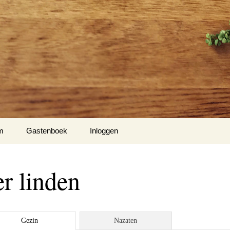
m
Gastenboek
Inloggen
’s
er linden
to’s
o’s
Gezin
Nazaten