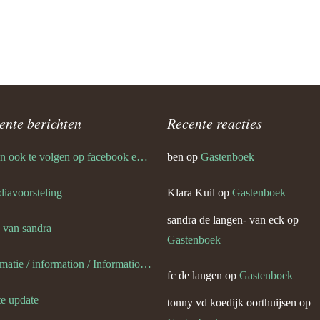
van) van de weerdt
’s en plaatjes
ente berichten
Recente reacties
’s en plaatjes 1
ik ben ook te volgen op facebook en twitter
ben
op
Gastenboek
slag portugalreis jg-team foto’s
ympische Spelen
 diavoorsteling
Klara Kuil
op
Gastenboek
van) van eck
sandra de langen- van eck
op
s van sandra
Gastenboek
van) van dijk
informatie / information / Informationen / l information
fc de langen
op
Gastenboek
van eck
te update
tonny vd koedijk oorthuijsen
op