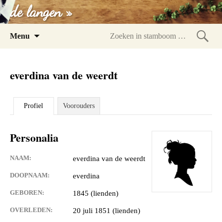
de langen »
Spring
Menu
naar
Zoeke
inhoud
in
everdina van de weerdt
stam
Profiel
Voorouders
Personalia
NAAM:
everdina van de weerdt
DOOPNAAM:
everdina
GEBOREN:
1845 (lienden)
OVERLEDEN:
20 juli 1851 (lienden)