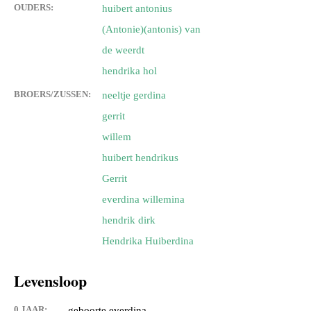
OUDERS:
huibert antonius
(Antonie)(antonis) van
de weerdt
hendrika hol
BROERS/ZUSSEN:
neeltje gerdina
gerrit
willem
huibert hendrikus
Gerrit
everdina willemina
hendrik dirk
Hendrika Huiberdina
Levensloop
0 JAAR:
geboorte everdina