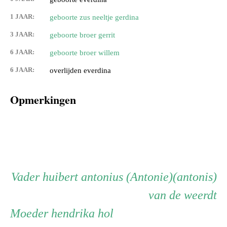
1 JAAR:
geboorte zus neeltje gerdina
3 JAAR:
geboorte broer gerrit
6 JAAR:
geboorte broer willem
6 JAAR:
overlijden everdina
Opmerkingen
Persoon
Vader
Vader
huibert antonius (Antonie)(antonis)
van de weerdt
ouder
Moeder
Moeder
hendrika hol