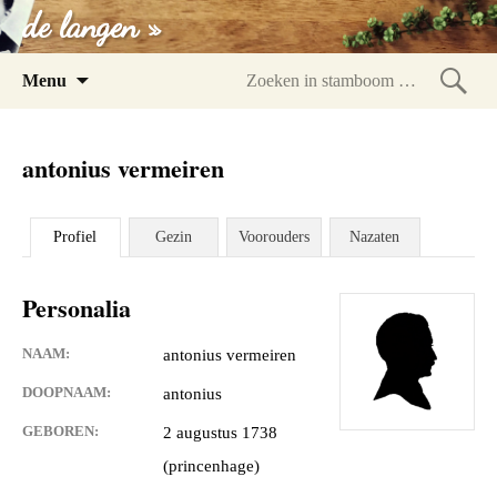
de langen »
Spring
Menu
naar
Zoeke
inhoud
in
antonius vermeiren
stam
Profiel
Gezin
Voorouders
Nazaten
Personalia
NAAM:
antonius vermeiren
DOOPNAAM:
antonius
GEBOREN:
2 augustus 1738
(princenhage)