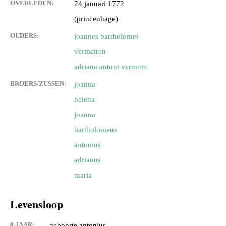
OVERLEDEN:
24 januari 1772
(princenhage)
OUDERS:
joannes bartholomei
vermeiren
adriana antoni vermunt
BROERS/ZUSSEN:
joanna
helena
joanna
bartholomeus
antonius
adrianus
maria
Levensloop
0 JAAR:
geboorte antonius