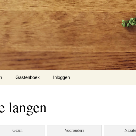
m
Gastenboek
Inloggen
’s
de langen
to’s
o’s
Gezin
Voorouders
Nazat