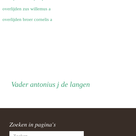
overlijden zus willemus a
overlijden broer cornelis a
Vader
Vader
antonius j de langen
Zoeken in pagina’s
Zoeken