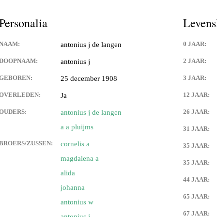
es,geboorte kaartjes,familie
Personalia
Levens
 de weerdt en adelbert anink
NAAM:
0 JAAR:
antonius j de langen
uwman
DOOPNAAM:
2 JAAR:
antonius j
GEBOREN:
3 JAAR:
25 december 1908
angen
OVERLEDEN:
12 JAAR:
Ja
an eck
OUDERS:
26 JAAR:
antonius j de langen
a a pluijms
31 JAAR:
 langen
BROERS/ZUSSEN:
cornelis a
35 JAAR:
 van franciscus cornelis (sr)
magdalena a
n
35 JAAR:
alida
44 JAAR:
van) de langen
johanna
65 JAAR:
antonius w
an) lips
67 JAAR:
antonius j