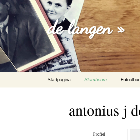
de langen »
Spring
Startpagina
Stamboom
Fotoalbu
naar
inhoud
losse foto
antonius j 
familie fo
trouw fot
Profiel