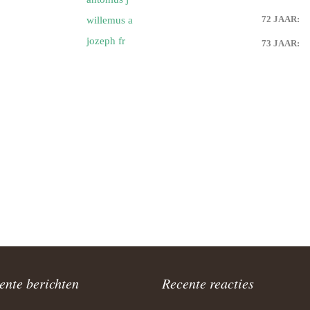
72 JAAR:
willemus a
van) van de weerdt
jozeph fr
73 JAAR:
’s en plaatjes
’s en plaatjes 1
slag portugalreis jg-team foto’s
ympische Spelen
van) van eck
van) van dijk
van eck
ente berichten
Recente reacties