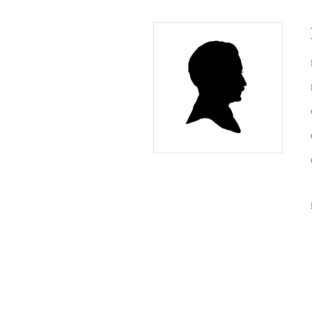
bid printj
register
ineke van
lieke bo
ben de l
sandra v
curby de
Fotoalbum
de lange
(de rest 
(de rest v