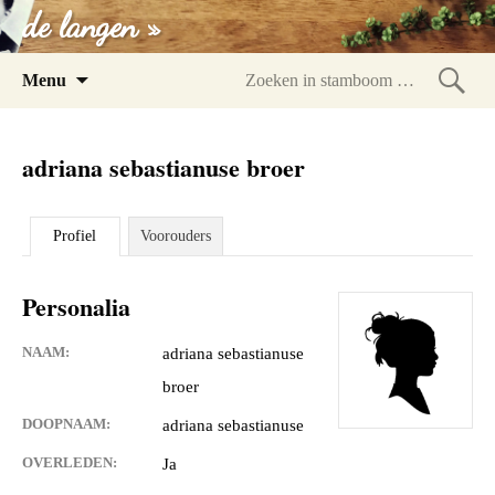
de langen »
Spring
Menu
naar
Zoeke
inhoud
in
adriana sebastianuse broer
stam
Profiel
Voorouders
Personalia
NAAM:
adriana sebastianuse
broer
DOOPNAAM:
adriana sebastianuse
OVERLEDEN:
Ja